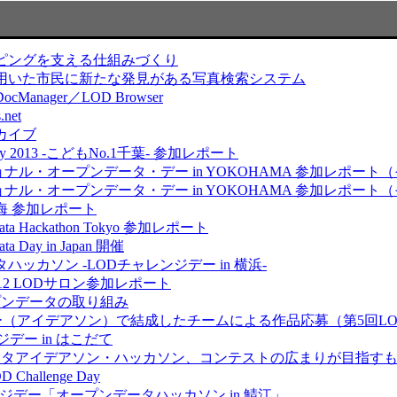
ピングを支える仕組みづくり
を用いた市民に新たな発見がある写真検索システム
Manager／LOD Browser
net
カイブ
Day 2013 -こどもNo.1千葉- 参加レポート
ョナル・オープンデータ・デー in YOKOHAMA 参加レポート（
ョナル・オープンデータ・デー in YOKOHAMA 参加レポート（
海 参加レポート
ata Hackathon Tokyo 参加レポート
a Day in Japan 開催
ッカソン -LODチャレンジデー in 横浜-
12 LODサロン参加レポート
プンデータの取り組み
ー（アイデアソン）で結成したチームによる作品応募（第5回L
デー in はこだて
タアイデアソン・ハッカソン、コンテストの広まりが目指すもの ～
 Challenge Day
ンジデー「オープンデータハッカソン in 鯖江」