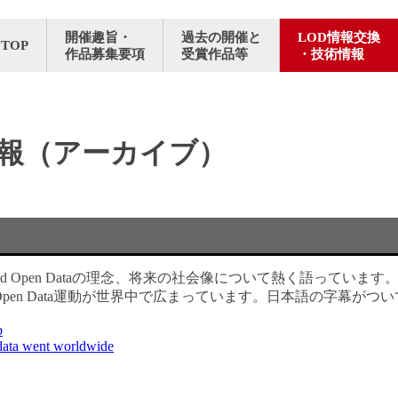
開催趣旨・
過去の開催と
LOD情報交換
TOP
作品募集要項
受賞作品等
・技術情報
情報（アーカイブ）
、Linked Open Dataの理念、将来の社会像について熱く語ってい
ng Open Data運動が世界中で広まっています。日本語の字幕がつ
b
ata went worldwide