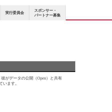
スポンサー・
実行委員会
パートナー募集
ます。 彼がデータの公開（Open）と共有
いています。