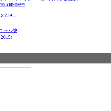
in 富山 開催報告
クとBBC
コラム他
015)